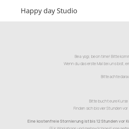
Happy day Studio
Be a yogi, be on time! Bitte k
Wenn du das erste Mal bei uns bist, 
Bitte achte dar
Bitte bucht eure Kurse 
Finden sich bis vier Stunden vor
Eine kostenfreie Stornierung ist bis 12 Stunden vor 
(Für Workshops und mehrwöchige Kurse gelten