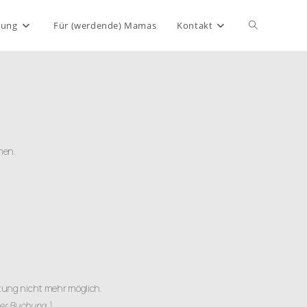
bung
Für (werdende) Mamas
Kontakt
men.
tung nicht mehr möglich.
er Buchung.)