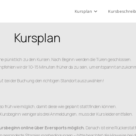
Kursplan
Kursbeschrei
Kursplan
omme pünktlich zu den Kursen. Nach Beginn werden die Türen geschlossen.
empfehlen wir dir 10-15 Minuten früher da zu sein, um entspannt anzukom
auf, bei der Buchung den richtigen Standort auszuwählen!
so früh wie möglich, damit diese wie geplant stattfinden können.
 Kursbeginn weniger als drei Anmeldungen, muss der Kurs leider entfallen.
Kursbeginn online über Eversports möglich.
Danach ist eine Rückerstat
 gesonderte Stornierungsbedingungen – bitte beachtet die Hinweise bei d