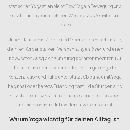
statischen Yogastilen bleibt Flow Yoga in Bewegung und
schafft einen gleichmäßigen Wechsel aus Aktivität und
Fokus.
Unsere Klassen in Krefeld und Moers richten sich an alle,
die ihren Körper stärken, Verspannungen lösen und einen
bewussten Ausgleich zum Alltag schaffen möchten. Du
trainierst in einer modernen, klaren Umgebung, die
Konzentration und Ruhe unterstützt. Ob du neu mit Yoga
beginnst oder bereits Erfahrung hast – die Stunden sind
so aufgebaut, dass du in deinem eigenen Tempo üben
und dich kontinuierlich weiterentwickeln kannst.
Warum Yoga wichtig für deinen Alltag ist.