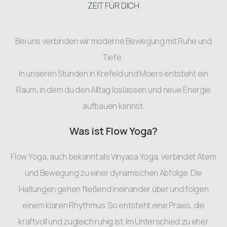
ZEIT FÜR DICH
Bei uns verbinden wir moderne Bewegung mit Ruhe und
Tiefe.
In unseren Stunden in Krefeld und Moers entsteht ein
Raum, in dem du den Alltag loslassen und neue Energie
aufbauen kannst.
Was ist Flow Yoga?
Flow Yoga, auch bekannt als Vinyasa Yoga, verbindet Atem
und Bewegung zu einer dynamischen Abfolge. Die
Haltungen gehen fließend ineinander über und folgen
einem klaren Rhythmus. So entsteht eine Praxis, die
kraftvoll und zugleich ruhig ist. Im Unterschied zu eher